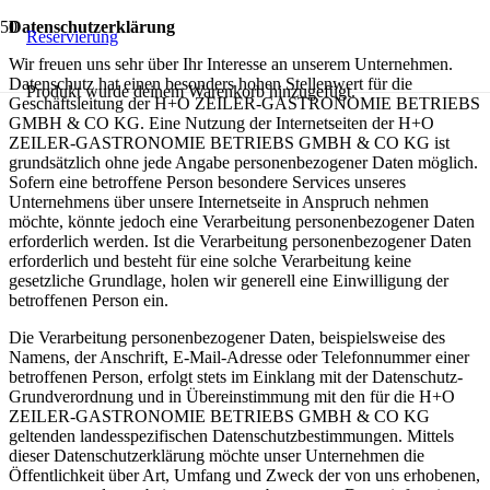
Datenschutzerklärung
Reservierung
Wir freuen uns sehr über Ihr Interesse an unserem Unternehmen.
Datenschutz hat einen besonders hohen Stellenwert für die
Produkt
wurde deinem Warenkorb hinzugefügt.
Geschäftsleitung der H+O ZEILER-GASTRONOMIE BETRIEBS
GMBH & CO KG. Eine Nutzung der Internetseiten der H+O
ZEILER-GASTRONOMIE BETRIEBS GMBH & CO KG ist
grundsätzlich ohne jede Angabe personenbezogener Daten möglich.
Sofern eine betroffene Person besondere Services unseres
Unternehmens über unsere Internetseite in Anspruch nehmen
möchte, könnte jedoch eine Verarbeitung personenbezogener Daten
erforderlich werden. Ist die Verarbeitung personenbezogener Daten
erforderlich und besteht für eine solche Verarbeitung keine
gesetzliche Grundlage, holen wir generell eine Einwilligung der
betroffenen Person ein.
Die Verarbeitung personenbezogener Daten, beispielsweise des
Namens, der Anschrift, E-Mail-Adresse oder Telefonnummer einer
betroffenen Person, erfolgt stets im Einklang mit der Datenschutz-
Grundverordnung und in Übereinstimmung mit den für die H+O
ZEILER-GASTRONOMIE BETRIEBS GMBH & CO KG
geltenden landesspezifischen Datenschutzbestimmungen. Mittels
dieser Datenschutzerklärung möchte unser Unternehmen die
Öffentlichkeit über Art, Umfang und Zweck der von uns erhobenen,