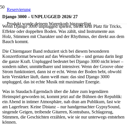
Reservierung
Django 3000 – UNPLUGGED 2026/ 27
Produkt
wurde deinem Warenkorb hinzugefügt.
Wenn Django 3000 unplugged spielen, bleibt kein Platz für Tricks,
Effekte oder doppelten Boden. Was zählt, sind Instrumente aus
Holz, Stimmen mit Charakter und der Rhythmus, der direkt aus dem
Bauch kommt.
Die Chiemgauer Band reduziert sich bei diesem besonderen
Konzertformat bewusst auf das Wesentliche – und genau darin liegt
die ganze Kraft. Unplugged bedeutet bei Django 3000 nicht leiser –
sondern näher, unmittelbarer und intensiver. Wenn der Groove ohne
Strom funktioniert, dann ist er echt. Wenn der Boden bebt, obwohl
kein Verstärker läuft, dann weiß man: das sind Django 3000
unplugged, das ist echte Musik mit maximaler Energie.
Was in Staudach-Egerndach über die Jahre zum legendären
Heimspiel geworden ist, kommt jetzt auf die Bühnen der Republik:
ein Abend in intimer Atmosphäre, nah dran am Publikum, fast wie
am Lagerfeuer. Keine Distanz – nur handgemachter GypsySound,
singende Geigen, treibende Gitarren, Kontrabass, Schlagzeug,
Stimmen, die Geschichten erzählen, wie sie nur unterwegs entstehen
können.