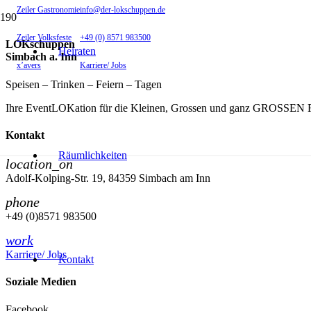
Zeiler Gastronomie
info@der-lokschuppen.de
Zeiler Volksfeste
+49 (0) 8571 983500
LOKschuppen
Heiraten
Simbach a. Inn
x’avers
Karriere/ Jobs
Speisen – Trinken – Feiern – Tagen
Ihre EventLOKation für die Kleinen, Grossen und ganz GROSSEN F
Kontakt
Räumlichkeiten
location_on
Adolf-Kolping-Str. 19, 84359 Simbach am Inn
phone
+49 (0)8571 983500
work
Karriere/ Jobs
Kontakt
Soziale Medien
Facebook