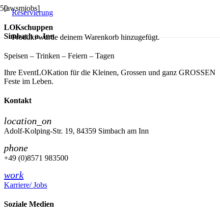
[awsmjobs]
Reservierung
LOKschuppen
Simbach a. Inn
Produkt
wurde deinem Warenkorb hinzugefügt.
Speisen – Trinken – Feiern – Tagen
Ihre EventLOKation für die Kleinen, Grossen und ganz GROSSEN
Feste im Leben.
Kontakt
location_on
Adolf-Kolping-Str. 19, 84359 Simbach am Inn
phone
+49 (0)8571 983500
work
Karriere/ Jobs
Soziale Medien