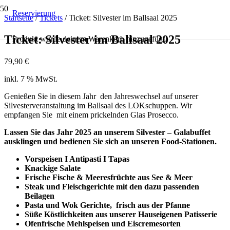
Reservierung
Startseite
/
Tickets
/ Ticket: Silvester im Ballsaal 2025
Ticket: Silvester im Ballsaal 2025
Produkt
wurde deinem Warenkorb hinzugefügt.
79,90
€
inkl. 7 % MwSt.
Genießen Sie in diesem Jahr den Jahreswechsel auf unserer
Silvesterveranstaltung im Ballsaal des LOKschuppen. Wir
empfangen Sie mit einem prickelnden Glas Prosecco.
Lassen Sie das Jahr 2025 an unserem Silvester – Galabuffet
ausklingen und bedienen Sie sich an unseren Food-Stationen.
Vorspeisen I Antipasti I Tapas
Knackige Salate
Frische Fische & Meeresfrüchte aus See & Meer
Steak und Fleischgerichte mit den dazu passenden
Beilagen
Pasta und Wok Gerichte, frisch aus der Pfanne
Süße Köstlichkeiten aus unserer Hauseigenen Patisserie
Ofenfrische Mehlspeisen und Eiscremesorten