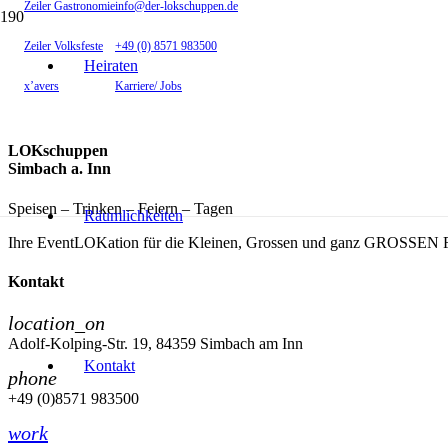
Zeiler Gastronomie
info@der-lokschuppen.de
Zeiler Volksfeste
+49 (0) 8571 983500
Heiraten
x’avers
Karriere/ Jobs
LOKschuppen
Simbach a. Inn
Speisen – Trinken – Feiern – Tagen
Räumlichkeiten
Ihre EventLOKation für die Kleinen, Grossen und ganz GROSSEN F
Kontakt
location_on
Adolf-Kolping-Str. 19, 84359 Simbach am Inn
Kontakt
phone
+49 (0)8571 983500
work