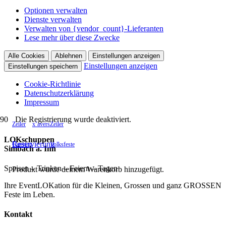
Optionen verwalten
Dienste verwalten
Verwalten von {vendor_count}-Lieferanten
Lese mehr über diese Zwecke
Alle Cookies
Ablehnen
Einstellungen anzeigen
Einstellungen anzeigen
Einstellungen speichern
Cookie-Richtlinie
Datenschutzerklärung
Impressum
Die Registrierung wurde deaktiviert.
Zeiler
x’avers
Zeiler
LOKschuppen
Reservierung
Catering
Volksfeste
Simbach a. Inn
Speisen – Trinken – Feiern – Tagen
Produkt
wurde deinem Warenkorb hinzugefügt.
Ihre EventLOKation für die Kleinen, Grossen und ganz GROSSEN
Feste im Leben.
Kontakt